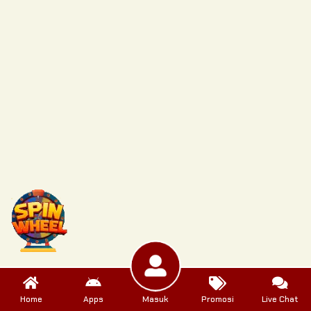
Home
Apps
Masuk
Promosi
Live Chat