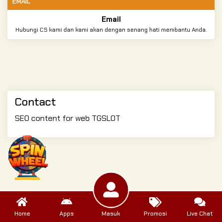
EMAIL
Email
Hubungi CS kami dan kami akan dengan senang hati membantu Anda.
Contact
SEO content for web TGSLOT
Home
Apps
Masuk
Promosi
Live Chat