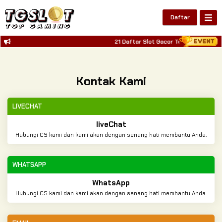
Daftar
21 Daftar Slot Gacor Terbaik Tahun 
Kontak Kami
LIVECHAT
liveChat
Hubungi CS kami dan kami akan dengan senang hati membantu Anda.
WHATSAPP
WhatsApp
Hubungi CS kami dan kami akan dengan senang hati membantu Anda.